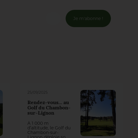
Je m'abonne !
Connexion
Email *
Mot de passe *
Mot de passe oublié ?
25/09/2025
Rendez-vous... au
Valider
Golf du Chambon-
sur-Lignon
À 1 000 m
Inscription
d’altitude, le Golf du
Chambon-sur-
Lignon déploie son