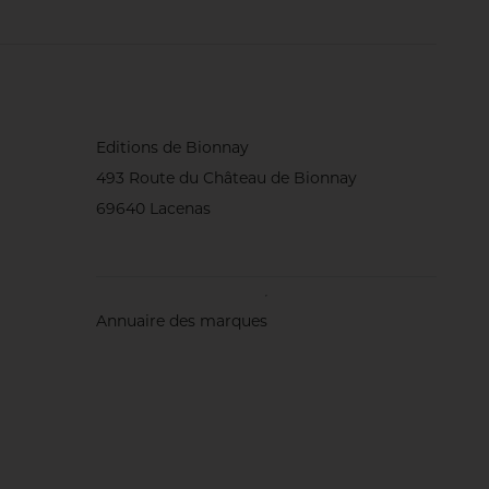
(région du nord
oblige !), de
biostimulants
foliaires... Et
surtout, une
attention
quotidienne au
comportement du
gazon. Rencontre
Editions de Bionnay
avec l’homme qui
493 Route du Château de Bionnay
sait, dit-on, ‘écouter’
les greens.
69640 Lacenas
Annuaire des marques