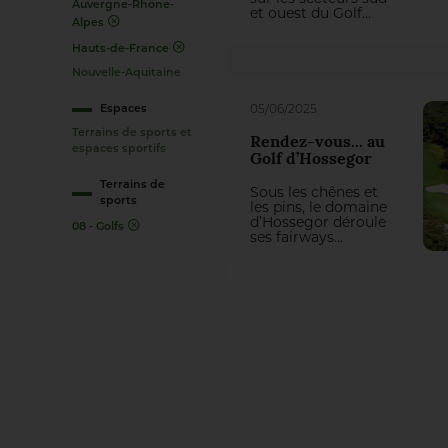
Auvergne-Rhône-
et ouest du Golf
Alpes
National impose
actuellement une
Hauts-de-France
refonte totale de
trois trous du
Nouvelle-Aquitaine
parcours Albatros.
On aurait pu penser
Espaces
05/06/2025
qu’il y perde des
plumes, mais la
Terrains de sports et
Rendez-vous... au
première
espaces sportifs
Golf d’Hossegor
intervention du
groupement
Terrains de
Sous les chênes et
Natural Grass –
sports
les pins, le domaine
Arrosage Concept a
d’Hossegor déroule
transformé cette
08 - Golfs
ses fairways
contrainte en une
comme un tracé
belle opportunité
sans faute. Ici, pas
de jeu !
de coups de bluff ni
de swing tapageur :
on avance avec
précision, on joue
avec retenue, à
l’anglaise. Xavier
Yvetot, l’intendant,
veille sur ce
parcours aux allures
british, implanté au
beau milieu d’une
forêt, comme un