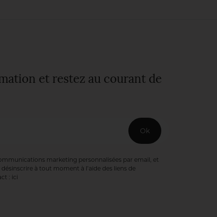
quiétude d’une
nature
bienveillante. Une
fierté pour
l’intendant,
Sébastien Heinrich.
rmation et restez au courant de
Ok
communications marketing personnalisées par email, et
désinscrire à tout moment à l’aide des liens de
ct :
ici