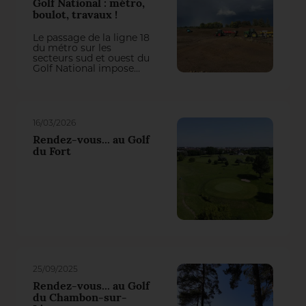
Golf National : métro,
boulot, travaux !
Le passage de la ligne 18
du métro sur les
secteurs sud et ouest du
Golf National impose
actuellement une
refonte totale de trois
trous du parcours
Albatros. On aurait pu
penser qu’il y perde des
16/03/2026
plumes, mais la
première intervention
Rendez-vous... au Golf
du groupement Natural
du Fort
Grass – Arrosage
Concept a transformé
cette contrainte en une
belle opportunité de jeu !
25/09/2025
Rendez-vous... au Golf
du Chambon-sur-