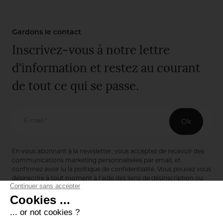
Gardons le contact
Inscrivez-vous à notre lettre
d'information et restez au courant
de tout ce qui se passe.
E-mail *
Ok
En vous abonnant à la newsletter, vous acceptez de recevoir des
communications marketing personnalisées par email, et
confirmez avoir lu la
politique de confidentialité
. Vous pouvez vous
désinscrire à tout moment à l’aide des liens de désinscription ou
en nous contactant via notre formulaire de contact :
ici
Editions de Bionnay
493 Route du Château de Bionnay