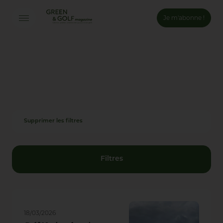
Je m'abonne !
Connexion
Email *
Mot de passe *
Supprimer les filtres
Mot de passe oublié ?
Valider
Filtres
Inscription
18/03/2026