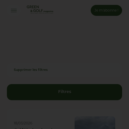
Je m'abonne !
Connexion
Email *
Mot de passe *
Supprimer les filtres
Mot de passe oublié ?
Valider
Filtres
Inscription
18/03/2026