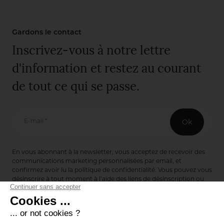
Gardons le contact
Inscrivez-vous à notre lettre
d'information et restez au courant
de tout ce qui se passe.
E-mail *
Ok
En vous abonnant à la newsletter, vous acceptez de recevoir des
communications marketing personnalisées par email, et
confirmez avoir lu la
politique de confidentialité
. Vous pouvez vous
désinscrire à tout moment à l’aide des liens de désinscription ou
en nous contactant via notre formulaire de contact :
ici
Editions de Bionnay
493 Route du Château de Bionnay