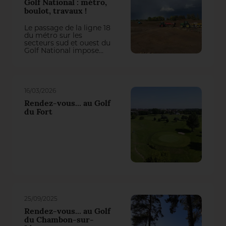
Golf National : métro,
boulot, travaux !
Le passage de la ligne 18
du métro sur les
secteurs sud et ouest du
Golf National impose
actuellement une
refonte totale de trois
trous du parcours
Albatros. On aurait pu
penser qu’il y perde des
16/03/2026
plumes, mais la
première intervention
Rendez-vous... au Golf
du groupement Natural
du Fort
Grass – Arrosage
Concept a transformé
cette contrainte en une
belle opportunité de jeu !
25/09/2025
Rendez-vous... au Golf
du Chambon-sur-