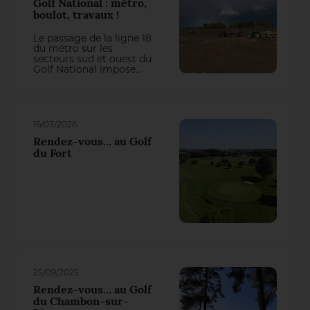
Golf National : métro,
boulot, travaux !
Le passage de la ligne 18
du métro sur les
secteurs sud et ouest du
Golf National impose
actuellement une
refonte totale de trois
trous du parcours
Albatros. On aurait pu
penser qu’il y perde des
16/03/2026
plumes, mais la
première intervention
Rendez-vous... au Golf
du groupement Natural
du Fort
Grass – Arrosage
Concept a transformé
cette contrainte en une
belle opportunité de jeu !
25/09/2025
Rendez-vous... au Golf
du Chambon-sur-