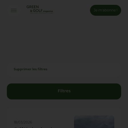
Je m'abonne !
Connexion
Email *
Mot de passe *
Supprimer les filtres
Mot de passe oublié ?
Valider
Filtres
Inscription
18/03/2026