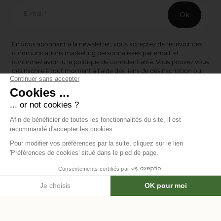
E-mail *
Ok
En vous abonnant à la newsletter, vous acceptez de recevoir des
communications marketing personnalisées par email, et
confirmez avoir lu la
politique de confidentialité
. Vous pouvez vous
désinscrire à tout moment à l’aide des liens de désinscription ou
en nous contactant via notre formulaire de contact :
ici
Editions de Bionnay
493 Route du Château de Bionnay
69640 Lacenas
Annuaire des marques
Mentions légales
Données personnelles
Modifier les
-
-
cookies