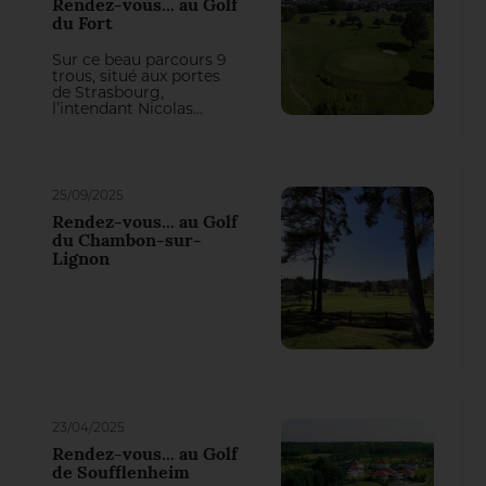
Rendez-vous... au Golf
du Fort
Sur ce beau parcours 9
trous, situé aux portes
de Strasbourg,
l’intendant Nicolas
Bonneville pilote un
entretien durable.
Gestion des attaques
cryptogamiques, choix
des alternatives au
25/09/2025
chimique, déploiement
des robots de tonte :
Rendez-vous... au Golf
tout est pensé pour
du Chambon-sur-
gagner en efficacité et
Lignon
répondre aux fortes
contraintes.
23/04/2025
Rendez-vous... au Golf
de Soufflenheim