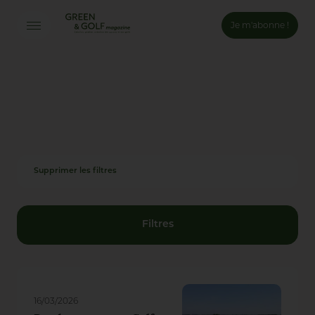
Je m'abonne !
Connexion
Email *
Mot de passe *
Supprimer les filtres
Mot de passe oublié ?
Valider
Filtres
Inscription
16/03/2026