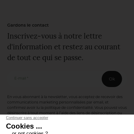
Gardons le contact
Inscrivez-vous à notre lettre
d'information et restez au courant
de tout ce qui se passe.
E-mail *
Ok
En vous abonnant à la newsletter, vous acceptez de recevoir des
communications marketing personnalisées par email, et
confirmez avoir lu la
politique de confidentialité
. Vous pouvez vous
désinscrire à tout moment à l’aide des liens de désinscription ou
en nous contactant via notre formulaire de contact :
ici
Editions de Bionnay