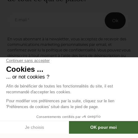
E-mail *
Ok
En vous abonnant à la newsletter, vous acceptez de recevoir des
communications marketing personnalisées par email, et
confirmez avoir lu la
politique de confidentialité
. Vous pouvez vous
désinscrire à tout moment à l’aide des liens de désinscription ou
en nous contactant via notre formulaire de contact :
ici
Editions de Bionnay
493 Route du Château de Bionnay
69640 Lacenas
Annuaire des marques
Mentions légales
Données personnelles
Modifier les
-
-
cookies