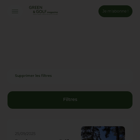
Je m'abonne !
Connexion
Email *
Mot de passe *
Supprimer les filtres
Mot de passe oublié ?
Valider
Filtres
Inscription
25/09/2025