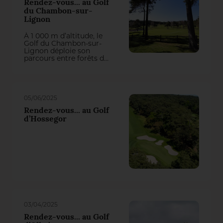
Rendez-vous... au Golf
du Chambon-sur-
Lignon
À 1 000 m d’altitude, le
Golf du Chambon-sur-
Lignon déploie son
parcours entre forêts de
pins, clairières
lumineuses et horizons
dégagés. Un écrin
naturel où l’intendance
affine chaque saison un
05/06/2025
tracé exigeant,
domptant autant que
Rendez-vous... au Golf
possible le relief marqué
d’Hossegor
des zones de jeu et la
virulence du Dollar spot.
Éric Louis, le maître du
gazon qui signe sa
dernière saison avant la
retraite, évoque ses
réussites, ses difficultés
et sa méthode
d’entretien.
03/04/2025
Rendez-vous... au Golf