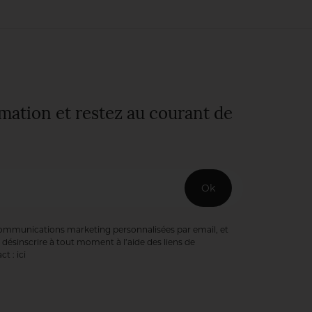
quiétude d’une
nature
bienveillante. Une
fierté pour
l’intendant,
Sébastien Heinrich.
rmation et restez au courant de
Ok
communications marketing personnalisées par email, et
désinscrire à tout moment à l’aide des liens de
ct :
ici