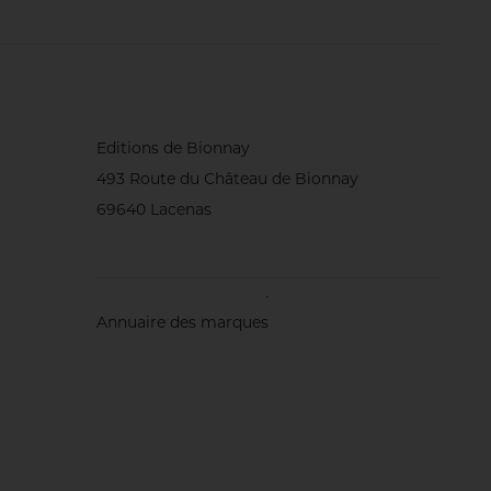
(région du nord
oblige !), de
biostimulants
foliaires... Et
surtout, une
attention
quotidienne au
comportement du
gazon. Rencontre
Editions de Bionnay
avec l’homme qui
493 Route du Château de Bionnay
sait, dit-on, ‘écouter’
les greens.
69640 Lacenas
Annuaire des marques