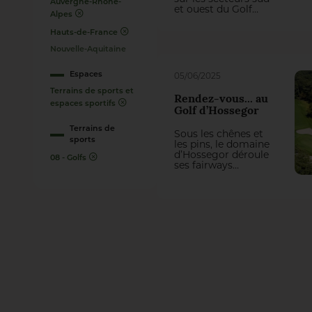
Auvergne-Rhône-
et ouest du Golf
Alpes
National impose
actuellement une
Hauts-de-France
refonte totale de
trois trous du
Nouvelle-Aquitaine
parcours Albatros.
On aurait pu penser
Espaces
05/06/2025
qu’il y perde des
plumes, mais la
Terrains de sports et
Rendez-vous... au
première
espaces sportifs
Golf d’Hossegor
intervention du
groupement
Terrains de
Sous les chênes et
Natural Grass –
sports
les pins, le domaine
Arrosage Concept a
d’Hossegor déroule
transformé cette
08 - Golfs
ses fairways
contrainte en une
comme un tracé
belle opportunité
sans faute. Ici, pas
de jeu !
de coups de bluff ni
de swing tapageur :
on avance avec
précision, on joue
avec retenue, à
l’anglaise. Xavier
Yvetot, l’intendant,
veille sur ce
parcours aux allures
british, implanté au
beau milieu d’une
forêt, comme un