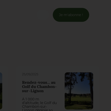
Je m'abonne !
Connexion
Email *
Mot de passe *
Mot de passe oublié ?
25/09/2025
Rendez-vous... au
Valider
Golf du Chambon-
sur-Lignon
À 1 000 m
Inscription
d’altitude, le Golf du
Chambon-sur-
Lignon déploie son