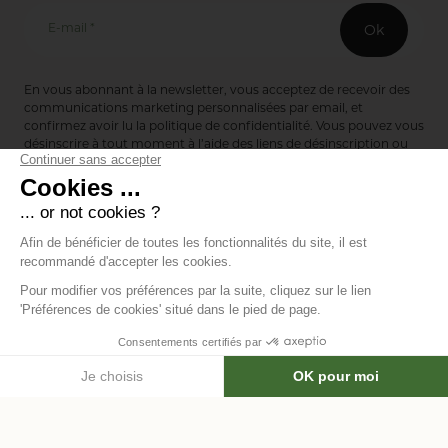
E-mail *
Ok
En vous abonnant à la newsletter, vous acceptez de recevoir des
communications marketing personnalisées par email, et
confirmez avoir lu la
politique de confidentialité
. Vous pouvez vous
désinscrire à tout moment à l’aide des liens de désinscription ou
en nous contactant via notre formulaire de contact :
ici
Editions de Bionnay
493 Route du Château de Bionnay
69640 Lacenas
Annuaire des marques
Mentions légales
Données personnelles
Modifier les
-
-
cookies