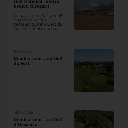
Golf National : métro,
boulot, travaux !
Le passage de la ligne 18
du métro sur les
secteurs sud et ouest du
Golf National impose
actuellement une
refonte totale de trois
trous du parcours
Albatros. On aurait pu
penser qu’il y perde des
16/03/2026
plumes, mais la
première intervention
Rendez-vous... au Golf
du groupement Natural
du Fort
Grass – Arrosage
Concept a transformé
cette contrainte en une
belle opportunité de jeu !
05/06/2025
Rendez-vous... au Golf
d’Hossegor