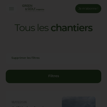
Je m'abonne !
Connexion
Tous
les
chantiers
Email *
Mot de passe *
Supprimer les filtres
Mot de passe oublié ?
Valider
Filtres
Inscription
18/03/2026