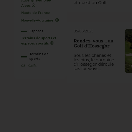
Auvergne-Rhône-
et ouest du Golf
Alpes
National impose
actuellement une
Hauts-de-France
refonte totale de
trois trous du
Nouvelle-Aquitaine
parcours Albatros.
On aurait pu penser
Espaces
05/06/2025
qu’il y perde des
plumes, mais la
Terrains de sports et
Rendez-vous... au
première
espaces sportifs
Golf d’Hossegor
intervention du
groupement
Terrains de
Sous les chênes et
Natural Grass –
sports
les pins, le domaine
Arrosage Concept a
d’Hossegor déroule
transformé cette
08 - Golfs
ses fairways
contrainte en une
comme un tracé
belle opportunité
sans faute. Ici, pas
de jeu !
de coups de bluff ni
de swing tapageur :
on avance avec
précision, on joue
avec retenue, à
l’anglaise. Xavier
Yvetot, l’intendant,
veille sur ce
parcours aux allures
british, implanté au
beau milieu d’une
forêt, comme un