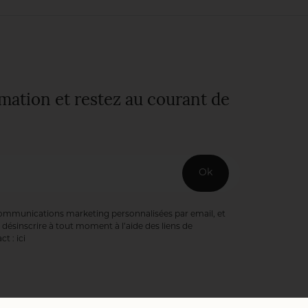
nature
bienveillante. Une
fierté pour
l’intendant,
Sébastien Heinrich.
rmation et restez au courant de
Ok
communications marketing personnalisées par email, et
désinscrire à tout moment à l’aide des liens de
ct :
ici