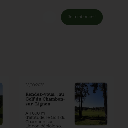
Je m'abonne !
Connexion
Email *
Mot de passe *
Mot de passe oublié ?
25/09/2025
Rendez-vous... au
Valider
Golf du Chambon-
sur-Lignon
À 1 000 m
Inscription
d’altitude, le Golf du
Chambon-sur-
Lignon déploie son