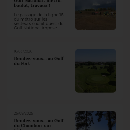
Golf National : métro,
boulot, travaux !
Le passage de la ligne 18
du métro sur les
secteurs sud et ouest du
Golf National impose
actuellement une
refonte totale de trois
trous du parcours
Albatros. On aurait pu
penser qu’il y perde des
16/03/2026
plumes, mais la
première intervention
Rendez-vous... au Golf
du groupement Natural
du Fort
Grass – Arrosage
Concept a transformé
cette contrainte en une
belle opportunité de jeu !
25/09/2025
Rendez-vous... au Golf
du Chambon-sur-