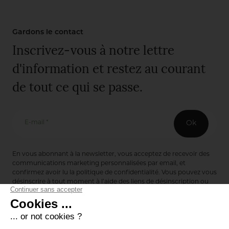
Gardons le contact
Inscrivez-vous à notre lettre
d'information et restez au courant
de tout ce qui se passe.
E-mail *
Ok
En vous abonnant à la newsletter, vous acceptez de recevoir des
communications marketing personnalisées par email, et
confirmez avoir lu la
politique de confidentialité
. Vous pouvez vous
désinscrire à tout moment à l’aide des liens de désinscription ou
en nous contactant via notre formulaire de contact :
ici
Editions de Bionnay
493 Route du Château de Bionnay