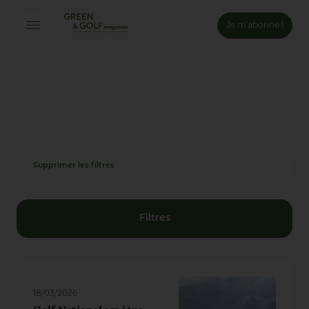
Je m'abonne !
Connexion
Email *
Mot de passe *
Supprimer les filtres
Mot de passe oublié ?
Valider
Filtres
Inscription
18/03/2026