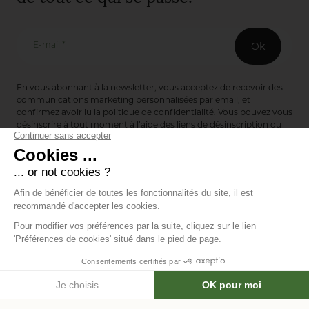
E-mail *
Ok
En vous abonnant à la newsletter, vous acceptez de recevoir des
communications marketing personnalisées par email, et
confirmez avoir lu la
politique de confidentialité
. Vous pouvez vous
désinscrire à tout moment à l’aide des liens de désinscription ou
en nous contactant via notre formulaire de contact :
ici
Editions de Bionnay
493 Route du Château de Bionnay
69640 Lacenas
Annuaire des marques
Mentions légales
Données personnelles
Modifier les
-
-
cookies