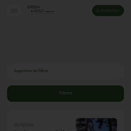
Je m'abonne !
Connexion
Email *
Mot de passe *
Supprimer les filtres
Mot de passe oublié ?
Valider
Filtres
Inscription
25/09/2025