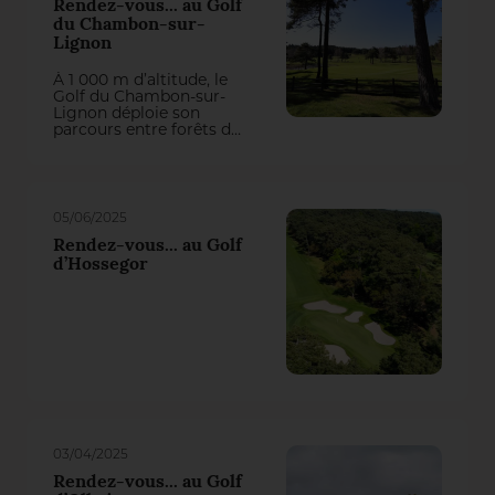
Rendez-vous... au Golf
du Chambon-sur-
Lignon
À 1 000 m d’altitude, le
Golf du Chambon-sur-
Lignon déploie son
parcours entre forêts de
pins, clairières
lumineuses et horizons
dégagés. Un écrin
naturel où l’intendance
affine chaque saison un
05/06/2025
tracé exigeant,
domptant autant que
Rendez-vous... au Golf
possible le relief marqué
d’Hossegor
des zones de jeu et la
virulence du Dollar spot.
Éric Louis, le maître du
gazon qui signe sa
dernière saison avant la
retraite, évoque ses
réussites, ses difficultés
et sa méthode
d’entretien.
03/04/2025
Rendez-vous... au Golf