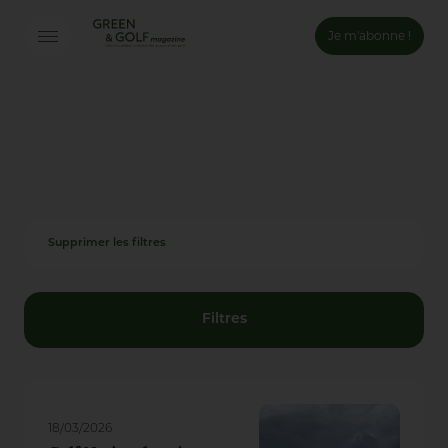
Je m'abonne !
Connexion
Email *
Mot de passe *
Supprimer les filtres
Mot de passe oublié ?
Valider
Filtres
Inscription
18/03/2026