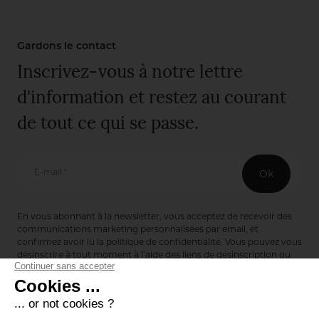
Gardons le contact
Inscrivez-vous à notre lettre
d'information et restez au courant
de tout ce qui se passe.
E-mail *
Ok
En vous abonnant à la newsletter, vous acceptez de recevoir des
communications marketing personnalisées par email, et
confirmez avoir lu la
politique de confidentialité
. Vous pouvez vous
désinscrire à tout moment à l’aide des liens de désinscription ou
en nous contactant via notre formulaire de contact :
ici
Editions de Bionnay
493 Route du Château de Bionnay