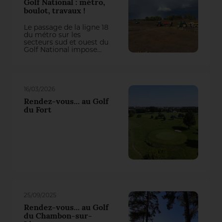
Golf National : métro,
boulot, travaux !
Le passage de la ligne 18
du métro sur les
secteurs sud et ouest du
Golf National impose
actuellement une
refonte totale de trois
trous du parcours
Albatros. On aurait pu
penser qu’il y perde des
16/03/2026
plumes, mais la
première intervention
Rendez-vous... au Golf
du groupement Natural
du Fort
Grass – Arrosage
Concept a transformé
cette contrainte en une
belle opportunité de jeu !
25/09/2025
Rendez-vous... au Golf
du Chambon-sur-