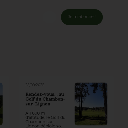
Je m'abonne !
Connexion
Email *
Mot de passe *
Mot de passe oublié ?
25/09/2025
Rendez-vous... au
Valider
Golf du Chambon-
sur-Lignon
À 1 000 m
Inscription
d’altitude, le Golf du
Chambon-sur-
Lignon déploie son