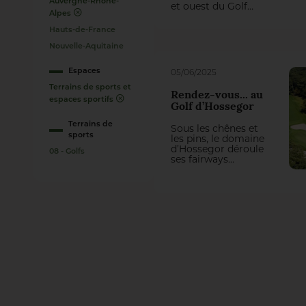
Auvergne-Rhône-
et ouest du Golf
Alpes
National impose
actuellement une
Hauts-de-France
refonte totale de
Nouvelle-Aquitaine
trois trous du
parcours Albatros.
On aurait pu penser
Espaces
05/06/2025
qu’il y perde des
Terrains de sports et
plumes, mais la
Rendez-vous... au
première
espaces sportifs
Golf d’Hossegor
intervention du
groupement
Terrains de
Sous les chênes et
Natural Grass –
sports
les pins, le domaine
Arrosage Concept a
d’Hossegor déroule
transformé cette
08 - Golfs
ses fairways
contrainte en une
comme un tracé
belle opportunité
sans faute. Ici, pas
de jeu !
de coups de bluff ni
de swing tapageur :
on avance avec
précision, on joue
avec retenue, à
l’anglaise. Xavier
Yvetot, l’intendant,
veille sur ce
parcours aux allures
british, implanté au
beau milieu d’une
forêt, comme un