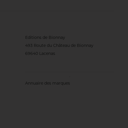
(région du nord
oblige !), de
biostimulants
foliaires... Et
surtout, une
attention
quotidienne au
comportement du
gazon. Rencontre
Editions de Bionnay
avec l’homme qui
493 Route du Château de Bionnay
sait, dit-on, ‘écouter’
les greens.
69640 Lacenas
Annuaire des marques