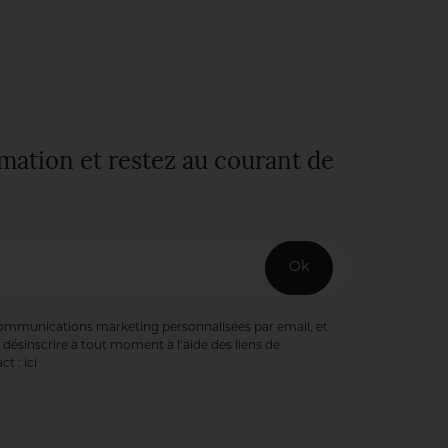
nature
bienveillante. Une
fierté pour
l’intendant,
Sébastien Heinrich.
rmation et restez au courant de
Ok
communications marketing personnalisées par email, et
désinscrire à tout moment à l’aide des liens de
ct :
ici