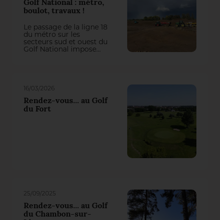
Golf National : métro,
boulot, travaux !
Le passage de la ligne 18
du métro sur les
secteurs sud et ouest du
Golf National impose
actuellement une
refonte totale de trois
trous du parcours
Albatros. On aurait pu
penser qu’il y perde des
16/03/2026
plumes, mais la
première intervention
Rendez-vous... au Golf
du groupement Natural
du Fort
Grass – Arrosage
Concept a transformé
cette contrainte en une
belle opportunité de jeu !
25/09/2025
Rendez-vous... au Golf
du Chambon-sur-