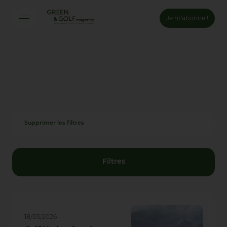
Je m'abonne !
Connexion
Email *
Mot de passe *
Supprimer les filtres
Mot de passe oublié ?
Valider
Filtres
Inscription
18/03/2026