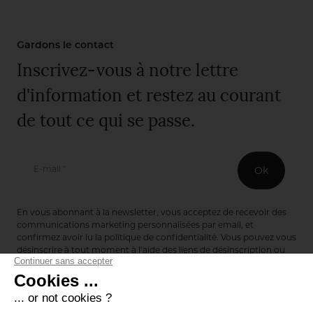
Gardons le contact
Inscrivez-vous à notre lettre
d'information et restez au courant
de tout ce qui se passe.
E-mail *
Ok
En vous abonnant à la newsletter, vous acceptez de recevoir des
communications marketing personnalisées par email, et
confirmez avoir lu la
politique de confidentialité
. Vous pouvez vous
désinscrire à tout moment à l’aide des liens de désinscription ou
en nous contactant via notre formulaire de contact :
ici
Editions de Bionnay
493 Route du Château de Bionnay