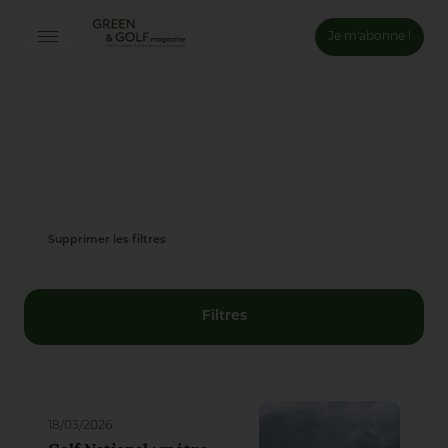
Je m'abonne !
Connexion
Email *
Mot de passe *
Supprimer les filtres
Mot de passe oublié ?
Valider
Filtres
Inscription
18/03/2026