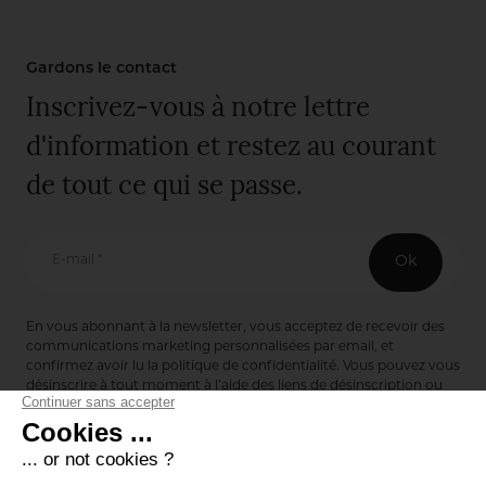
Gardons le contact
Inscrivez-vous à notre lettre
d'information et restez au courant
de tout ce qui se passe.
E-mail *
Ok
En vous abonnant à la newsletter, vous acceptez de recevoir des
communications marketing personnalisées par email, et
confirmez avoir lu la
politique de confidentialité
. Vous pouvez vous
désinscrire à tout moment à l’aide des liens de désinscription ou
en nous contactant via notre formulaire de contact :
ici
Editions de Bionnay
493 Route du Château de Bionnay