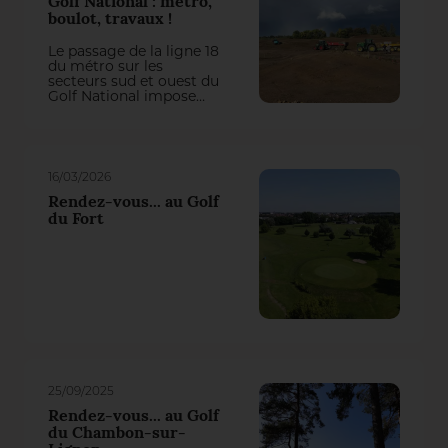
Golf National : métro,
boulot, travaux !
Le passage de la ligne 18
du métro sur les
secteurs sud et ouest du
Golf National impose
actuellement une
refonte totale de trois
trous du parcours
Albatros. On aurait pu
penser qu’il y perde des
16/03/2026
plumes, mais la
première intervention
Rendez-vous... au Golf
du groupement Natural
du Fort
Grass – Arrosage
Concept a transformé
cette contrainte en une
belle opportunité de jeu !
25/09/2025
Rendez-vous... au Golf
du Chambon-sur-