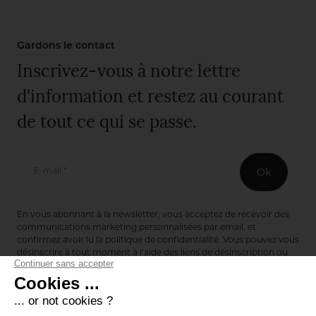
Gardons le contact
Inscrivez-vous à notre lettre
d'information et restez au courant
de tout ce qui se passe.
E-mail *
Ok
En vous abonnant à la newsletter, vous acceptez de recevoir des
communications marketing personnalisées par email, et
confirmez avoir lu la
politique de confidentialité
. Vous pouvez vous
désinscrire à tout moment à l’aide des liens de désinscription ou
en nous contactant via notre formulaire de contact :
ici
Editions de Bionnay
493 Route du Château de Bionnay