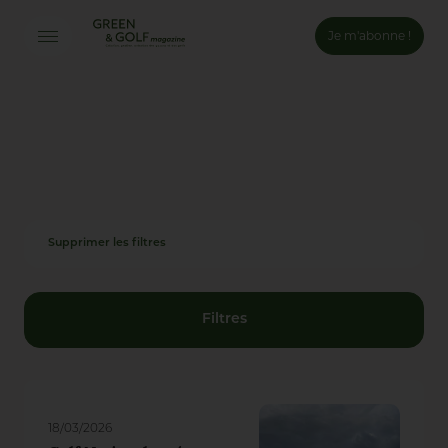
Je m'abonne !
Connexion
Email *
Mot de passe *
Supprimer les filtres
Mot de passe oublié ?
Valider
Filtres
Inscription
18/03/2026