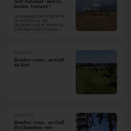
Golf National : métro,
boulot, travaux !
Le passage de la ligne 18
du métro sur les
secteurs sud et ouest du
Golf National impose
actuellement une
refonte totale de trois
trous du parcours
Albatros. On aurait pu
penser qu’il y perde des
16/03/2026
plumes, mais la
première intervention
Rendez-vous... au Golf
du groupement Natural
du Fort
Grass – Arrosage
Concept a transformé
cette contrainte en une
belle opportunité de jeu !
25/09/2025
Rendez-vous... au Golf
du Chambon-sur-