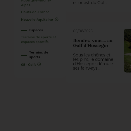
Auvergne-Rhône-
et ouest du Golf
Alpes
National impose
actuellement une
Hauts-de-France
refonte totale de
Nouvelle-Aquitaine
trois trous du
parcours Albatros.
On aurait pu penser
Espaces
05/06/2025
qu’il y perde des
Terrains de sports et
plumes, mais la
Rendez-vous... au
première
espaces sportifs
Golf d’Hossegor
intervention du
groupement
Terrains de
Sous les chênes et
Natural Grass –
sports
les pins, le domaine
Arrosage Concept a
d’Hossegor déroule
transformé cette
08 - Golfs
ses fairways
contrainte en une
comme un tracé
belle opportunité
sans faute. Ici, pas
de jeu !
de coups de bluff ni
de swing tapageur :
on avance avec
précision, on joue
avec retenue, à
l’anglaise. Xavier
Yvetot, l’intendant,
veille sur ce
parcours aux allures
british, implanté au
beau milieu d’une
forêt, comme un