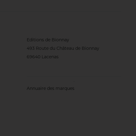
(région du nord
oblige !), de
biostimulants
foliaires... Et
surtout, une
attention
quotidienne au
comportement du
gazon. Rencontre
Editions de Bionnay
avec l’homme qui
493 Route du Château de Bionnay
sait, dit-on, ‘écouter’
les greens.
69640 Lacenas
Annuaire des marques