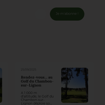
Je m'abonne !
Connexion
Email *
Mot de passe *
Mot de passe oublié ?
25/09/2025
Rendez-vous... au
Valider
Golf du Chambon-
sur-Lignon
À 1 000 m
Inscription
d’altitude, le Golf du
Chambon-sur-
Lignon déploie son