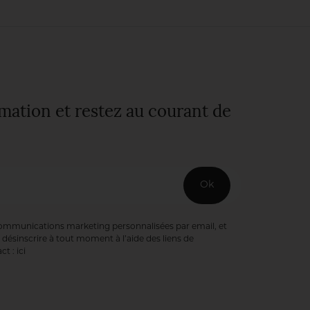
nature
bienveillante. Une
fierté pour
l’intendant,
Sébastien Heinrich.
rmation et restez au courant de
Ok
communications marketing personnalisées par email, et
désinscrire à tout moment à l’aide des liens de
ct :
ici