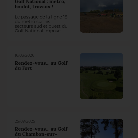
Golf National : métro,
boulot, travaux !
Le passage de la ligne 18
du métro sur les
secteurs sud et ouest du
Golf National impose
actuellement une
refonte totale de trois
trous du parcours
Albatros. On aurait pu
penser qu’il y perde des
16/03/2026
plumes, mais la
première intervention
Rendez-vous... au Golf
du groupement Natural
du Fort
Grass – Arrosage
Concept a transformé
cette contrainte en une
belle opportunité de jeu !
25/09/2025
Rendez-vous... au Golf
du Chambon-sur-