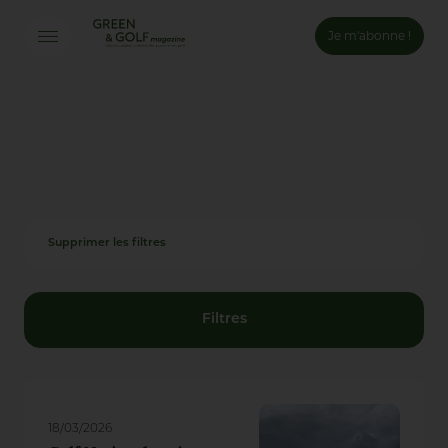
Je m'abonne !
Connexion
Email *
Mot de passe *
Supprimer les filtres
Mot de passe oublié ?
Valider
Filtres
Inscription
18/03/2026