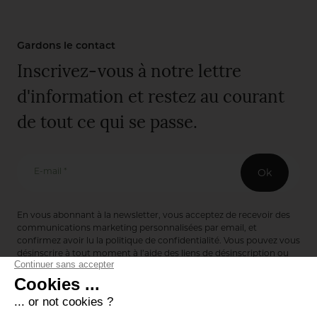
Gardons le contact
Inscrivez-vous à notre lettre
d'information et restez au courant
de tout ce qui se passe.
E-mail *
Ok
En vous abonnant à la newsletter, vous acceptez de recevoir des
communications marketing personnalisées par email, et
confirmez avoir lu la
politique de confidentialité
. Vous pouvez vous
désinscrire à tout moment à l’aide des liens de désinscription ou
en nous contactant via notre formulaire de contact :
ici
Editions de Bionnay
493 Route du Château de Bionnay