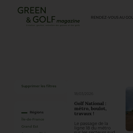
RENDEZ-VOUS AU GO
Supprimer les filtres
18/03/2026
Golf National :
métro, boulot,
Régions
travaux !
Île-de-France
Le passage de la
Grand Est
ligne 18 du métro
sur les secteurs sud