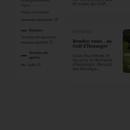
Auvergne-Rhône-
et ouest du Golf
Alpes
National impose
actuellement une
Hauts-de-France
refonte totale de
Nouvelle-Aquitaine
trois trous du
parcours Albatros.
On aurait pu penser
Espaces
05/06/2025
qu’il y perde des
Terrains de sports et
plumes, mais la
Rendez-vous... au
première
espaces sportifs
Golf d’Hossegor
intervention du
groupement
Terrains de
Sous les chênes et
Natural Grass –
sports
les pins, le domaine
Arrosage Concept a
d’Hossegor déroule
transformé cette
08 - Golfs
ses fairways
contrainte en une
comme un tracé
belle opportunité
sans faute. Ici, pas
de jeu !
de coups de bluff ni
de swing tapageur :
on avance avec
précision, on joue
avec retenue, à
l’anglaise. Xavier
Yvetot, l’intendant,
veille sur ce
parcours aux allures
british, implanté au
beau milieu d’une
forêt, comme un