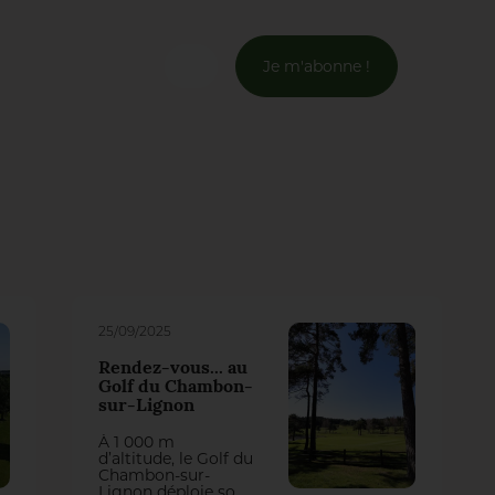
Je m'abonne !
Connexion
Email *
Mot de passe *
Mot de passe oublié ?
25/09/2025
Rendez-vous... au
Valider
Golf du Chambon-
sur-Lignon
À 1 000 m
Inscription
d’altitude, le Golf du
Chambon-sur-
Lignon déploie son