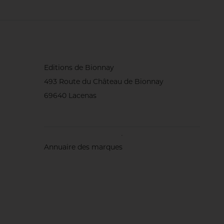
(région du nord
oblige !), de
biostimulants
foliaires... Et
surtout, une
attention
quotidienne au
comportement du
gazon. Rencontre
Editions de Bionnay
avec l’homme qui
493 Route du Château de Bionnay
sait, dit-on, ‘écouter’
les greens.
69640 Lacenas
Annuaire des marques