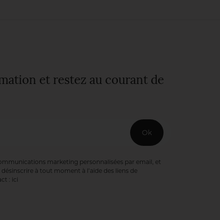
quiétude d’une
nature
bienveillante. Une
fierté pour
l’intendant,
Sébastien Heinrich.
rmation et restez au courant de
Ok
communications marketing personnalisées par email, et
désinscrire à tout moment à l’aide des liens de
ct :
ici